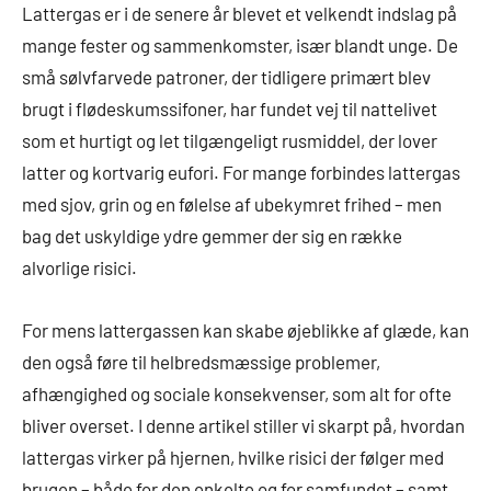
Lattergas er i de senere år blevet et velkendt indslag på
mange fester og sammenkomster, især blandt unge. De
små sølvfarvede patroner, der tidligere primært blev
brugt i flødeskumssifoner, har fundet vej til nattelivet
som et hurtigt og let tilgængeligt rusmiddel, der lover
latter og kortvarig eufori. For mange forbindes lattergas
med sjov, grin og en følelse af ubekymret frihed – men
bag det uskyldige ydre gemmer der sig en række
alvorlige risici.
For mens lattergassen kan skabe øjeblikke af glæde, kan
den også føre til helbredsmæssige problemer,
afhængighed og sociale konsekvenser, som alt for ofte
bliver overset. I denne artikel stiller vi skarpt på, hvordan
lattergas virker på hjernen, hvilke risici der følger med
brugen – både for den enkelte og for samfundet – samt