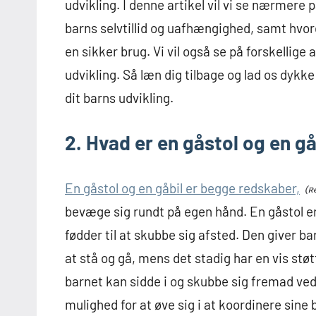
udvikling. I denne artikel vil vi se nærmere p
barns selvtillid og uafhængighed, samt hvord
en sikker brug. Vi vil også se på forskellige
udvikling. Så læn dig tilbage og lad os dykk
dit barns udvikling.
2. Hvad er en gåstol og en gå
En gåstol og en gåbil er begge redskaber,
bevæge sig rundt på egen hånd. En gåstol er
fødder til at skubbe sig afsted. Den giver b
at stå og gå, mens det stadig har en vis støt
barnet kan sidde i og skubbe sig fremad ved
mulighed for at øve sig i at koordinere sin