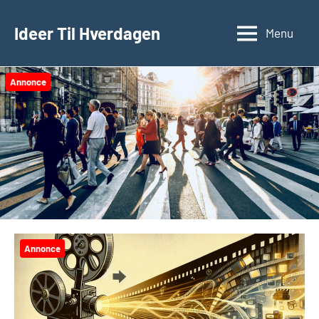
Videre
til
Ideer Til Hverdagen
Menu
indhold
Annonce
Annonce