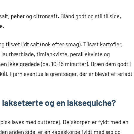
salt, peber og citronsaft. Bland godt og stil til side,
e.
 tilsæt lidt salt (nok efter smag). Tilsæt kartofler,
, laurbærblade, timiankviste, persillekviste og
men ikke grødede (ca. 10-15 minutter). Dræn dem godt i
skål. Fjern eventuelle grøntsager, der er blevet efterladt
n laksetærte og en laksequiche?
pisk laves med butterdej. Dejskorpen er fyldt med en
å den anden side, er en kageskorpe fyldt med æg og